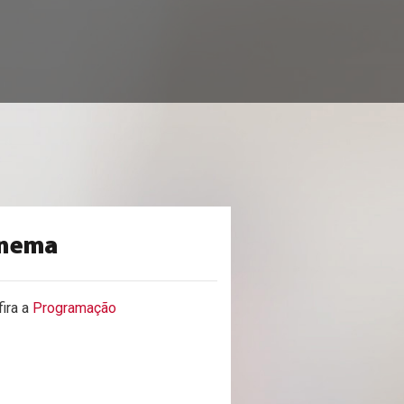
inema
ira a
Programação