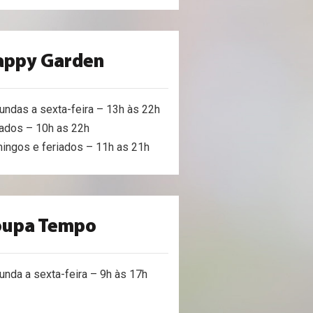
appy Garden
undas a sexta-feira – 13h às 22h
ados – 10h as 22h
ingos e feriados – 11h as 21h
oupa Tempo
unda a sexta-feira – 9h às 17h