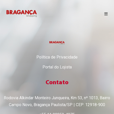
HORÁRIO DE FUNCIONAMENTO
LOJAS
Política de Privacidade
CINEMA
Portal do Lojista
CONTATO
Contato
EVENTOS
Rodovia Alkindar Monteiro Junqueira, Km 53, nº 1013, Bairro
Campo Novo, Bragança Paulista/SP | CEP: 12918-900
NOVIDADES